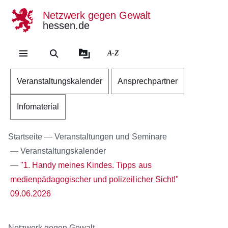
Netzwerk gegen Gewalt
hessen.de
Direkt zum Kopf der Se
Direkt zum Inhalt
Direkt zum Fuß der Sei
A-Z
Veranstaltungskalender
Ansprechpartner
Infomaterial
Startseite
Veranstaltungen und Seminare
Veranstaltungskalender
"1. Handy meines Kindes. Tipps aus
medienpädagogischer und polizeilicher Sicht!"
09.06.2026
Netzwerk gegen Gewalt