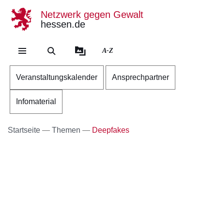
Netzwerk gegen Gewalt
hessen.de
Direkt zum Kopf der Se
Direkt zum Inhalt
Direkt zum Fuß der Sei
A-Z
Veranstaltungskalender
Ansprechpartner
Infomaterial
Startseite
Themen
Deepfakes