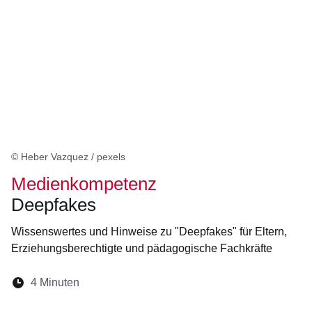
© Heber Vazquez / pexels
Medienkompetenz
Deepfakes
Wissenswertes und Hinweise zu "Deepfakes" für Eltern,
Erziehungsberechtigte und pädagogische Fachkräfte
Lesedauer:
4 Minuten
Öffnet sich in einem neuen Fenster
Öffnet sich in einem neuen Fenster
Öffnet sich in einem neuen Fenste
Öffnet sich in einem neuen Fe
Öffnet sich in einem neu