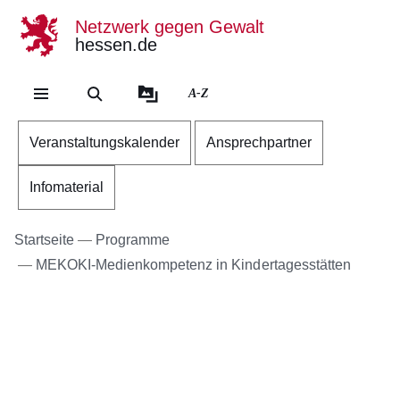
Netzwerk gegen Gewalt
hessen.de
Direkt zum Kopf der Se
Direkt zum Inhalt
Direkt zum Fuß der Sei
A-Z
Veranstaltungskalender
Ansprechpartner
Infomaterial
Startseite
Programme
MEKOKI-Medienkompetenz in Kindertagesstätten