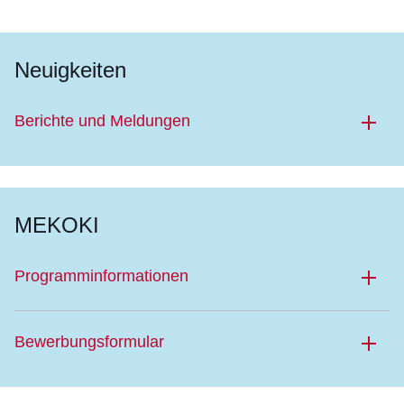
Öffnet sich in einem neuen Fenster
Öffnet sich in einem neuen Fenster
Öffnet sich in einem neuen Fenster
Öffnet sich in einem neuen Fenster
Öffnet sich in einem neuen Fenster
Neuigkeiten
Berichte und Meldungen
MEKOKI
Programminformationen
Bewerbungsformular