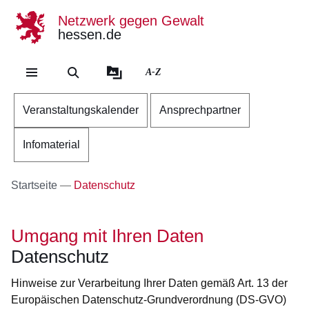
Netzwerk gegen Gewalt
hessen.de
Direkt zum Kopf der Se
Direkt zum Inhalt
Direkt zum Fuß der Sei
A-Z
Veranstaltungskalender
Ansprechpartner
Infomaterial
Startseite
Datenschutz
Umgang mit Ihren Daten
Datenschutz
Hinweise zur Verarbeitung Ihrer Daten gemäß Art. 13 der
Europäischen Datenschutz-Grundverordnung (DS-GVO)