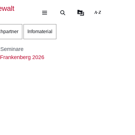
walt
A-Z
eite
ite
hpartner
Infomaterial
 Seminare
-Frankenberg 2026