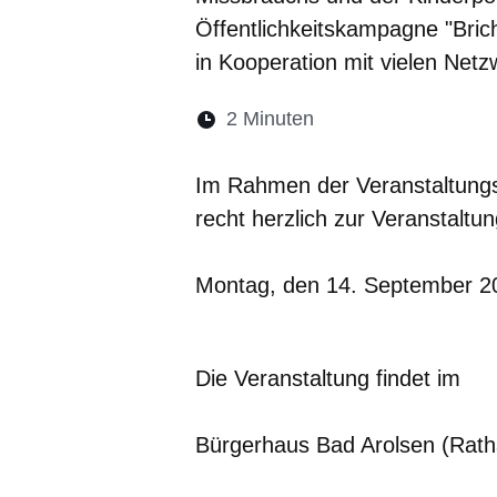
Öffentlichkeitskampagne "Bric
in Kooperation mit vielen Netz
Lesedauer:
2 Minuten
Öffnet sich in eine
Öffnet sich in 
Öffnet sic
Öffnet
Ö
Im Rahmen der Veranstaltung
recht herzlich zur Veranstaltu
Montag, den 14. September 2
Die Veranstaltung findet im
Bürgerhaus Bad Arolsen (Rath