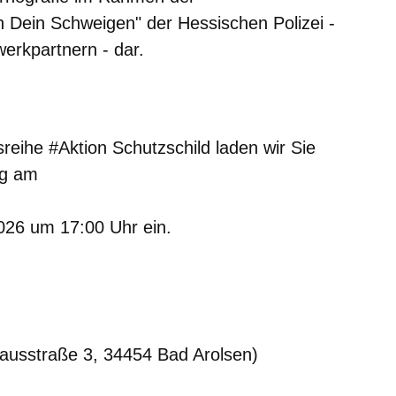
h Dein Schweigen" der Hessischen Polizei -
werkpartnern - dar.
m neuen Fenster
einem neuen Fenster
h in einem neuen Fenster
 sich in einem neuen Fenster
ffnet sich in einem neuen Fenster
sreihe
#Aktion Schutzschild
laden wir Sie
ng am
026 um 17:00 Uhr ein.
ausstraße 3, 34454 Bad Arolsen)