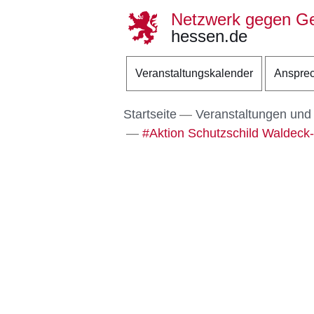
Netzwerk gegen Ge
hessen.de
Direkt zum Kopf der S
Direkt zum Inhalt
Direkt zum Fuß der Se
Veranstaltungskalender
Ansprec
Startseite
Veranstaltungen und
#Aktion Schutzschild Waldeck