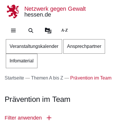
Netzwerk gegen Gewalt
hessen.de
Direkt zum Kopf der Se
Direkt zum Inhalt
Direkt zum Fuß der Sei
A-Z
Veranstaltungskalender
Ansprechpartner
Infomaterial
Startseite
Themen A bis Z
Prävention im Team
Prävention im Team
Filter anwenden