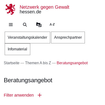
Netzwerk gegen Gewalt
hessen.de
Direkt zum Kopf der Se
Direkt zum Inhalt
Direkt zum Fuß der Sei
A-Z
Veranstaltungskalender
Ansprechpartner
Infomaterial
Startseite
Themen A bis Z
Beratungsangebot
Beratungsangebot
Filter anwenden