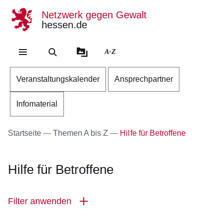
Netzwerk gegen Gewalt
hessen.de
Direkt zum Kopf der Se
Direkt zum Inhalt
Direkt zum Fuß der Sei
A-Z
Veranstaltungskalender
Ansprechpartner
Infomaterial
Startseite
Themen A bis Z
Hilfe für Betroffene
Hilfe für Betroffene
Filter anwenden